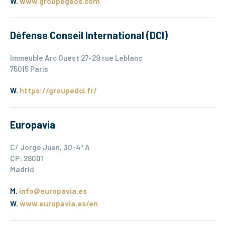
W.
www.groupegeos.com
Défense Conseil International (DCI)
Immeuble Arc Ouest 27-29 rue Leblanc
75015 Paris
W.
https://groupedci.fr/
Europavia
C/ Jorge Juan, 30-4º A
CP: 28001
Madrid
M.
info@europavia.es
W.
www.europavia.es/en