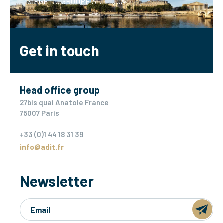
SIEGE DU GROUPE ADIT, QUAI A
Get in touch
Head office group
27bis quai Anatole France
75007 Paris
+33 (0)1 44 18 31 39
info@adit.fr
Newsletter